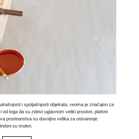
trašnjosti i spoljašnjosti objekata, veoma je značajno za
ći od toga da su zidovi uglavnom veliki prostori, plafoni
va prostranstva su dovoljno velika za ostvarenje
trebni su moleri.