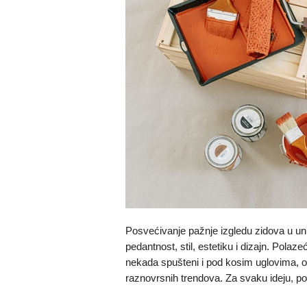
Posvećivanje pažnje izgledu zidova u unu
pedantnost, stil, estetiku i dizajn. Polaze
nekada spušteni i pod kosim uglovima, o
raznovrsnih trendova. Za svaku ideju, po