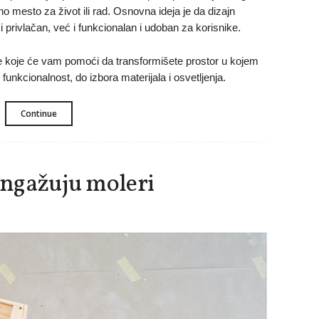
no mesto za život ili rad. Osnovna ideja je da dizajn
 privlačan, već i funkcionalan i udoban za korisnike.
koje će vam pomoći da transformišete prostor u kojem
 funkcionalnost, do izbora materijala i osvetljenja.
Continue
 angažuju moleri