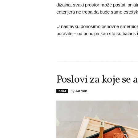
dizajna, svaki prostor može postati prijat
enterijera ne treba da bude samo estetski
U nastavku donosimo osnovne smernice 
boravite – od principa kao što su balans i
Poslovi za koje se
By
Admin
DOM