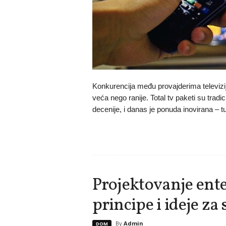
Konkurencija među provajderima televiz
veća nego ranije. Total tv paketi su tradi
decenije, i danas je ponuda inovirana – tu 
Projektovanje ente
principe i ideje za
By
Admin
DOM