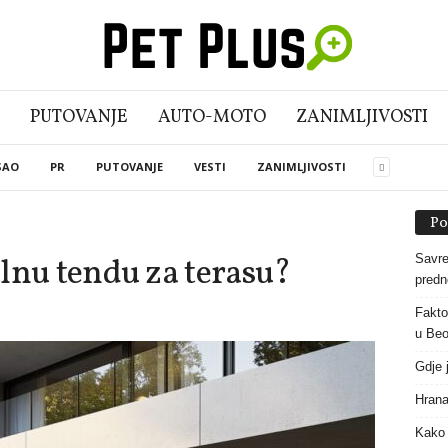
PUTOVANJE
AUTO-MOTO
ZANIMLJIVOSTI
SAO
PR
PUTOVANJE
VESTI
ZANIMLJIVOSTI
Po
lnu tendu za terasu?
Savre
predn
Fakto
u Beo
Gdje 
Hrana
Kako 