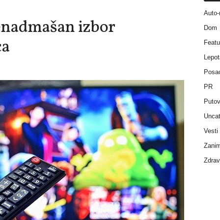
Auto-
nenadmašan izbor
Dom
ca
Featu
Lepot
Posa
PR
Putov
Uncat
Vesti
Zanim
Zdrav