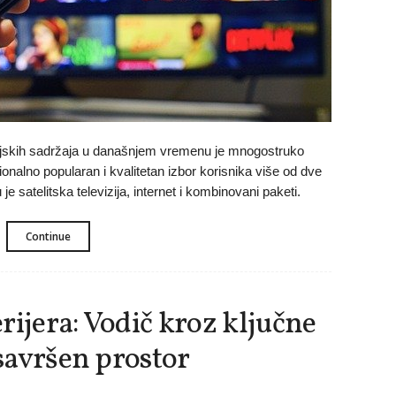
ijskih sadržaja u današnjem vremenu je mnogostruko
cionalno popularan i kvalitetan izbor korisnika više od dve
je satelitska televizija, internet i kombinovani paketi.
Continue
rijera: Vodič kroz ključne
 savršen prostor