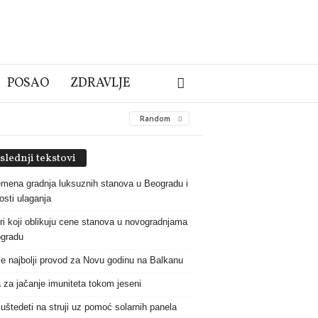
POSAO
ZDRAVLJE
Random
slednji tekstovi
mena gradnja luksuznih stanova u Beogradu i
osti ulaganja
ri koji oblikuju cene stanova u novogradnjama
gradu
je najbolji provod za Novu godinu na Balkanu
 za jačanje imuniteta tokom jeseni
uštedeti na struji uz pomoć solarnih panela