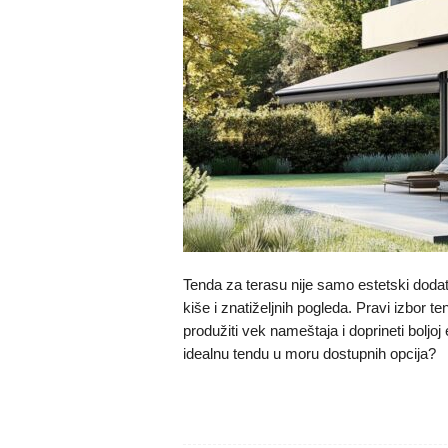
Tenda za terasu nije samo estetski dodat
kiše i znatiželjnih pogleda. Pravi izbor 
produžiti vek nameštaja i doprineti boljo
idealnu tendu u moru dostupnih opcija?