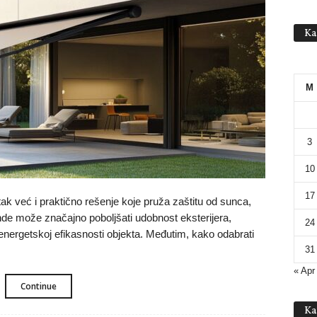
Ka
M
3
10
17
ak već i praktično rešenje koje pruža zaštitu od sunca,
tende može značajno poboljšati udobnost eksterijera,
24
j energetskoj efikasnosti objekta. Međutim, kako odabrati
31
« Apr
Continue
Ka