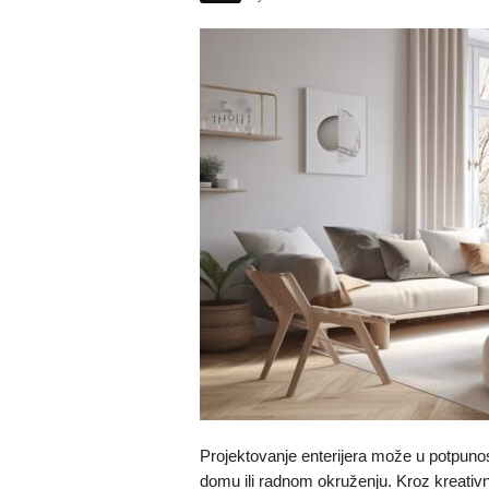
Projektovanje enterijera može u potpunos
domu ili radnom okruženju. Kroz kreativn