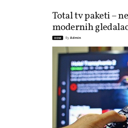
Total tv paketi – 
modernih gledala
By
Admin
DOM