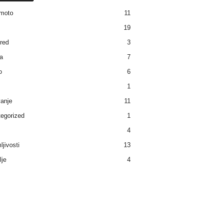
moto
11
19
red
3
a
7
o
6
1
anje
11
egorized
1
4
ljivosti
13
lje
4