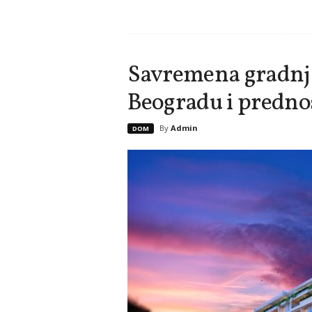
Savremena gradnja
Beogradu i prednos
By
Admin
DOM