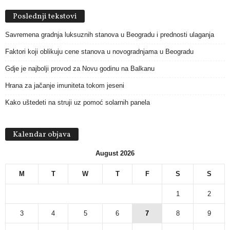
Poslednji tekstovi
Savremena gradnja luksuznih stanova u Beogradu i prednosti ulaganja
Faktori koji oblikuju cene stanova u novogradnjama u Beogradu
Gdje je najbolji provod za Novu godinu na Balkanu
Hrana za jačanje imuniteta tokom jeseni
Kako uštedeti na struji uz pomoć solarnih panela
Kalendar objava
August 2026
M
T
W
T
F
S
S
1
2
3
4
5
6
7
8
9