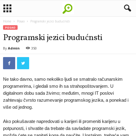
Home
Posao
Programski jezici budućnsti
POSAO
Programski jezici budućnsti
By
Admin
350
Ne tako davno, samo nekoliko ljudi se smatralo računarskim
programerima, i gledali smo ih sa strahopoštovanjem. U
digitalnom dobu sada živimo; međutim, mnogi IT poslovi
zahtevaju čvrsto razumevanje programskog jezika, a ponekad i
više od jednog.
Ako pokušavate napredovati u karijeri ili promeniti karijeru u
potpunosti, i shvatite da trebate da savladate programski jezik,
možda ćete se zapitati koga da naučite. Uostalom, trebaće vam