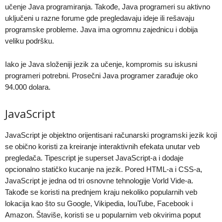
učenje Java programiranja. Takođe, Java programeri su aktivno
uključeni u razne forume gde pregledavaju ideje ili rešavaju
programske probleme. Java ima ogromnu zajednicu i dobija
veliku podršku.
Iako je Java složeniji jezik za učenje, kompromis su iskusni
programeri potrebni. Prosečni Java programer zarađuje oko
94.000 dolara.
JavaScript
JavaScript je objektno orijentisani računarski programski jezik koji
se obično koristi za kreiranje interaktivnih efekata unutar veb
pregledača. Tipescript je superset JavaScript-a i dodaje
opcionalno statičko kucanje na jezik. Pored HTML-a i CSS-a,
JavaScript je jedna od tri osnovne tehnologije Vorld Vide-a.
Takođe se koristi na prednjem kraju nekoliko popularnih veb
lokacija kao što su Google, Vikipedia, IouTube, Facebook i
Amazon. Štaviše, koristi se u popularnim veb okvirima poput