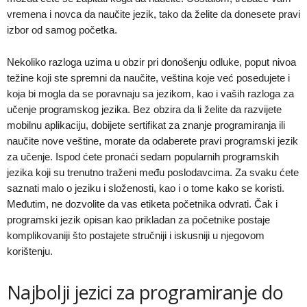
vremena i novca da naučite jezik, tako da želite da donesete pravi
izbor od samog početka.
Nekoliko razloga uzima u obzir pri donošenju odluke, poput nivoa
težine koji ste spremni da naučite, veština koje već posedujete i
koja bi mogla da se poravnaju sa jezikom, kao i vaših razloga za
učenje programskog jezika. Bez obzira da li želite da razvijete
mobilnu aplikaciju, dobijete sertifikat za znanje programiranja ili
naučite nove veštine, morate da odaberete pravi programski jezik
za učenje. Ispod ćete pronaći sedam popularnih programskih
jezika koji su trenutno traženi među poslodavcima. Za svaku ćete
saznati malo o jeziku i složenosti, kao i o tome kako se koristi.
Međutim, ne dozvolite da vas etiketa početnika odvrati. Čak i
programski jezik opisan kao prikladan za početnike postaje
komplikovaniji što postajete stručniji i iskusniji u njegovom
korištenju.
Najbolji jezici za programiranje do