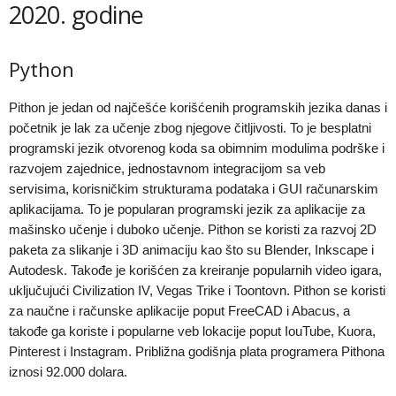
2020. godine
Python
Pithon je jedan od najčešće korišćenih programskih jezika danas i
početnik je lak za učenje zbog njegove čitljivosti. To je besplatni
programski jezik otvorenog koda sa obimnim modulima podrške i
razvojem zajednice, jednostavnom integracijom sa veb
servisima, korisničkim strukturama podataka i GUI računarskim
aplikacijama. To je popularan programski jezik za aplikacije za
mašinsko učenje i duboko učenje. Pithon se koristi za razvoj 2D
paketa za slikanje i 3D animaciju kao što su Blender, Inkscape i
Autodesk. Takođe je korišćen za kreiranje popularnih video igara,
uključujući Civilization IV, Vegas Trike i Toontovn. Pithon se koristi
za naučne i računske aplikacije poput FreeCAD i Abacus, a
takođe ga koriste i popularne veb lokacije poput IouTube, Kuora,
Pinterest i Instagram. Približna godišnja plata programera Pithona
iznosi 92.000 dolara.