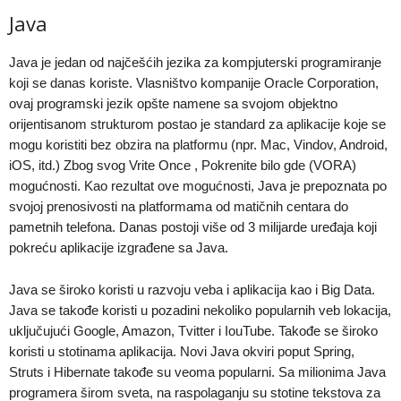
Java
Java je jedan od najčešćih jezika za kompjuterski programiranje
koji se danas koriste. Vlasništvo kompanije Oracle Corporation,
ovaj programski jezik opšte namene sa svojom objektno
orijentisanom strukturom postao je standard za aplikacije koje se
mogu koristiti bez obzira na platformu (npr. Mac, Vindov, Android,
iOS, itd.) Zbog svog Vrite Once , Pokrenite bilo gde (VORA)
mogućnosti. Kao rezultat ove mogućnosti, Java je prepoznata po
svojoj prenosivosti na platformama od matičnih centara do
pametnih telefona. Danas postoji više od 3 milijarde uređaja koji
pokreću aplikacije izgrađene sa Java.
Java se široko koristi u razvoju veba i aplikacija kao i Big Data.
Java se takođe koristi u pozadini nekoliko popularnih veb lokacija,
uključujući Google, Amazon, Tvitter i IouTube. Takođe se široko
koristi u stotinama aplikacija. Novi Java okviri poput Spring,
Struts i Hibernate takođe su veoma popularni. Sa milionima Java
programera širom sveta, na raspolaganju su stotine tekstova za