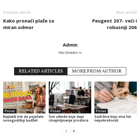
Previous article
Next article
Kako pronaći plaže za
Peugeot 207- veći i
miran odmor
robusniji 206
Admin
http://petplus.rs
RELATED ARTICLES
MORE FROM AUTHOR
Posao
Posao
Posao
Najlakši trik da pojačate
Sve uštede koje daje
Sadržina koju ima list
novogodišnji budžet
iznajmljivanje prostora
nepokretnosti