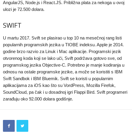
AngularJS, Node.js i React.JS. Približna plata za nekoga u ovoj
ulozi je 72.500 dolara.
SWIFT
U martu 2017. Svift se plasirao u top 10 na mesečnoj rang listi
popularnih programskih jezika u TIOBE indeksu. Apple je 2014.
godine brzo razvio za Linuk i Mac aplikacije. Programski jezik
otvorenog koda koji se lako uči, Svift podržava gotovo sve, od
programskog jezika Objective-C. Potrebno je manje kodiranja u
odnosu na ostale programske jezike, a može se koristiti s IBM
Svift Sandbok i IBM Bluemik. Svift se koristi u popularnim
aplikacijama za iOS kao što su VordPress, Mozilla Firefok,
SoundCloud, pa čak i u dosadnoj igri Flappi Bird. Svift programeri
zarađuju oko 92.000 dolara godišnje.