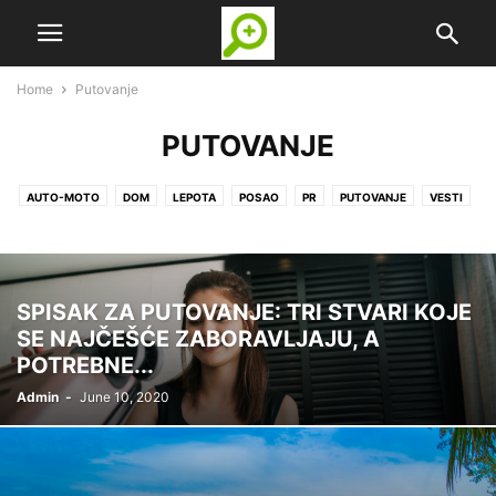
Home
Putovanje
PUTOVANJE
AUTO-MOTO
DOM
LEPOTA
POSAO
PR
PUTOVANJE
VESTI
ZANIMLJIVOSTI
ZDRAVLJE
SPISAK ZA PUTOVANJE: TRI STVARI KOJE
SE NAJČEŠĆE ZABORAVLJAJU, A
POTREBNE...
Admin
-
June 10, 2020