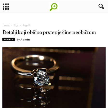
Home
Blog
Page 8
Detalji koji obično prstenje čine neobičnim
By
Admin
LEPOTA