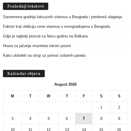
Poslednji tekstovi
Savremena gradnja luksuznih stanova u Beogradu i prednosti ulaganja
Faktori koji oblikuju cene stanova u novogradnjama u Beogradu
Gdje je najbolji provod za Novu godinu na Balkanu
Hrana za jačanje imuniteta tokom jeseni
Kako uštedeti na struji uz pomoć solarnih panela
Kalendar objava
August 2026
M
T
W
T
F
S
S
1
2
3
4
5
6
7
8
9
10
11
12
13
14
15
16