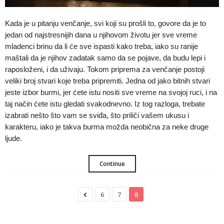
Kada je u pitanju venčanje, svi koji su prošli to, govore da je to
jedan od najstresnijih dana u njihovom životu jer sve vreme
mladenci brinu da li će sve ispasti kako treba, iako su ranije
maštali da je njihov zadatak samo da se pojave, da budu lepi i
raposloženi, i da uživaju. Tokom priprema za venčanje postoji
veliki broj stvari koje treba pripremiti. Jedna od jako bitnih stvari
jeste izbor burmi, jer ćete istu nositi sve vreme na svojoj ruci, i na
taj način ćete istu gledati svakodnevno. Iz tog razloga, trebate
izabrati nešto što vam se sviđa, što priliči vašem ukusu i
karakteru, iako je takva burma možda neobična za neke druge
ljude.
Continue
6
7
8