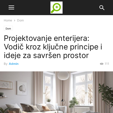
Home
Dom
Dom
Projektovanje enterijera:
Vodič kroz ključne principe i
ideje za savršen prostor
By
Admin
111