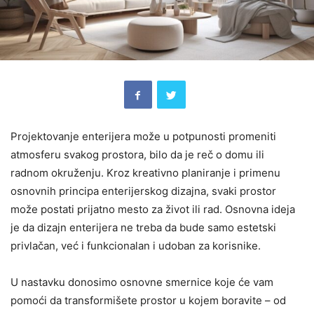
Projektovanje enterijera može u potpunosti promeniti
atmosferu svakog prostora, bilo da je reč o domu ili
radnom okruženju. Kroz kreativno planiranje i primenu
osnovnih principa enterijerskog dizajna, svaki prostor
može postati prijatno mesto za život ili rad. Osnovna ideja
je da dizajn enterijera ne treba da bude samo estetski
privlačan, već i funkcionalan i udoban za korisnike.
U nastavku donosimo osnovne smernice koje će vam
pomoći da transformišete prostor u kojem boravite – od