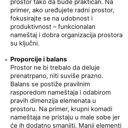
prostor tako da bude praktičan. Na
primer, ako uređujete radni prostor,
fokusirajte se na udobnost i
produktivnost – funkcionalan
nameštaj i dobra organizacija prostora
su ključni.
Proporcije i balans
Prostor ne bi trebalo da deluje
prenatrpano, niti suviše prazno.
Balans se postiže pravilnim
rasporedom nameštaja i odabirom
pravih dimenzija elemenata u
prostoru. Na primer, krupni komadi
nameštaja ne pristaju u male sobe jer
će ih dodatno smanjiti. Manji elementi