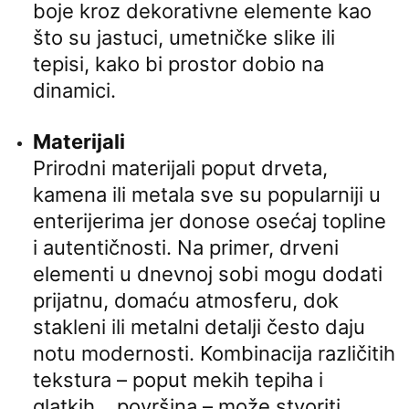
boje kroz dekorativne elemente kao
što su jastuci, umetničke slike ili
tepisi, kako bi prostor dobio na
dinamici.
Materijali
Prirodni materijali poput drveta,
kamena ili metala sve su popularniji u
enterijerima jer donose osećaj topline
i autentičnosti. Na primer, drveni
elementi u dnevnoj sobi mogu dodati
prijatnu, domaću atmosferu, dok
stakleni ili metalni detalji često daju
notu modernosti. Kombinacija različitih
tekstura – poput mekih tepiha i
glatkih površina – može stvoriti