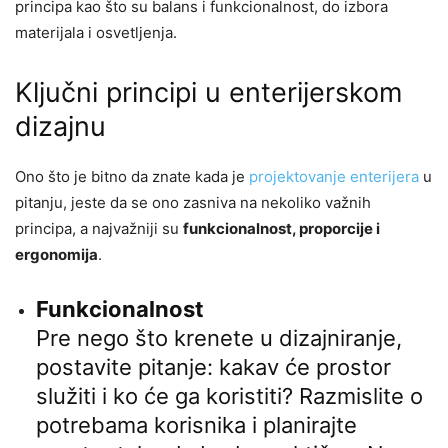
principa kao što su balans i funkcionalnost, do izbora
materijala i osvetljenja.
Ključni principi u enterijerskom
dizajnu
Ono što je bitno da znate kada je
projektovanje enterijera
u
pitanju, jeste da se ono zasniva na nekoliko važnih
principa, a najvažniji su
funkcionalnost, proporcije i
ergonomija
.
Funkcionalnost
Pre nego što krenete u dizajniranje,
postavite pitanje: kakav će prostor
služiti i ko će ga koristiti? Razmislite o
potrebama korisnika i planirajte