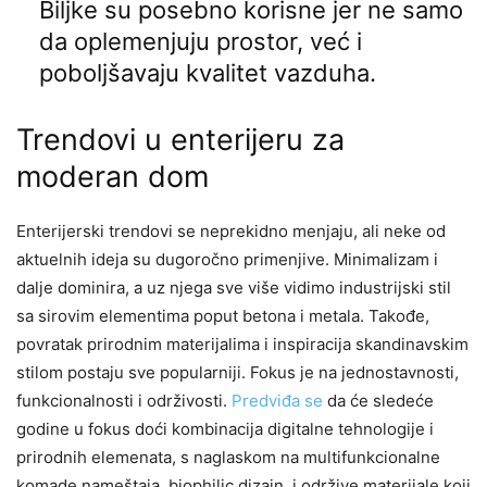
Biljke su posebno korisne jer ne samo
da oplemenjuju prostor, već i
poboljšavaju kvalitet vazduha.
Trendovi u enterijeru za
moderan dom
Enterijerski trendovi se neprekidno menjaju, ali neke od
aktuelnih ideja su dugoročno primenjive. Minimalizam i
dalje dominira, a uz njega sve više vidimo industrijski stil
sa sirovim elementima poput betona i metala. Takođe,
povratak prirodnim materijalima i inspiracija skandinavskim
stilom postaju sve popularniji. Fokus je na jednostavnosti,
funkcionalnosti i održivosti.
Predviđa se
da će sledeće
godine u fokus doći kombinacija digitalne tehnologije i
prirodnih elemenata, s naglaskom na multifunkcionalne
komade nameštaja, biophilic dizajn, i održive materijale koji