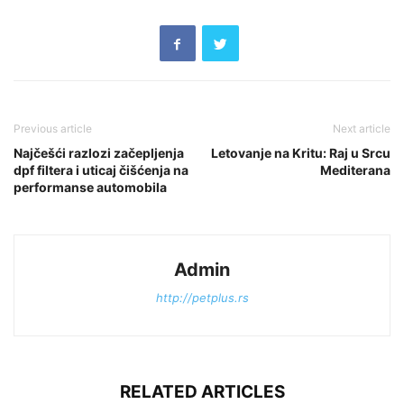
Previous article
Next article
Najčešći razlozi začepljenja
Letovanje na Kritu: Raj u Srcu
dpf filtera i uticaj čišćenja na
Mediterana
performanse automobila
Admin
http://petplus.rs
RELATED ARTICLES