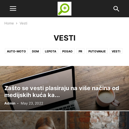
Home
Vesti
VESTI
AUTO-MOTO
DOM
LEPOTA
POSAO
PR
PUTOVANJE
VESTI
ZANIMLJIVOSTI
ZDRAVLJE
Zašto se vesti plasiraju na više načina od
medijskih kuća ka...
Admin
-
May 23, 2022